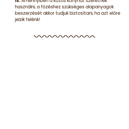
is.
Amennyiben a közös konyhát szeretnék
használni, a főzéshez szükséges alapanyagok
beszerzését akkor tudjuk biztosítani, ha azt előre
jelzik felénk!