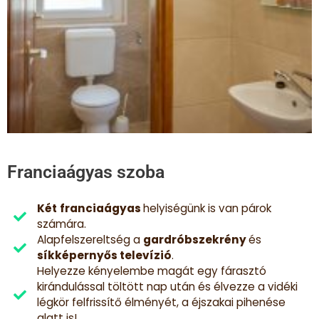
Franciaágyas szoba
Két
franciaágyas
helyiségünk is van párok
számára.
Alapfelszereltség a
gardróbszekrény
és
síkképernyős televízió
.
Helyezze kényelembe magát egy fárasztó
kirándulással töltött nap után és élvezze a vidéki
légkör felfrissítő élményét, a éjszakai pihenése
alatt is!​