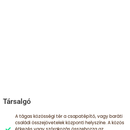
Társalgó
A tágas közösségi tér a csapatépítő, vagy baráti
családi összejövetelek központi helyszíne. A közös
étkezés vagy szórakozás összehozza az