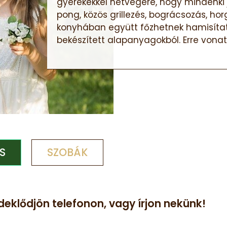
gyerekekkel hétvégére, hogy mindenki 
pong, közös grillezés, bográcsozás, ho
konyhában együtt főzhetnek hamisítatl
bekészített alapanyagokból. Erre vonatk
S
SZOBÁK
eklődjön telefonon, vagy írjon nekünk!