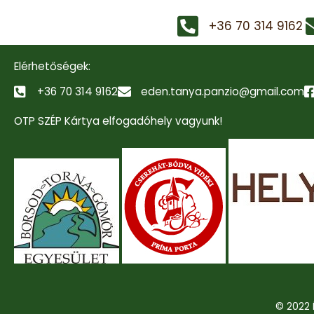
+36 70 314 9162
Elérhetőségek:
+36 70 314 9162
eden.tanya.panzio@gmail.com
OTP SZÉP Kártya elfogadóhely vagyunk!
© 2022 