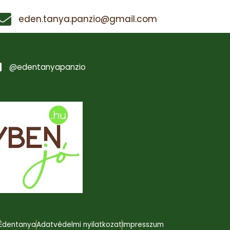
eden.tanya.panzio@gmail.com
@edentanyapanzio
Édentanya
Adatvédelmi nyilatkozat
Impresszum