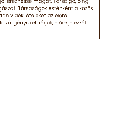
jól érezhesse magát. Társalgó, ping-
rgászat. Társaságok esténként a közös
an vidéki ételeket az előre
ozó igényüket kérjük, előre jelezzék.