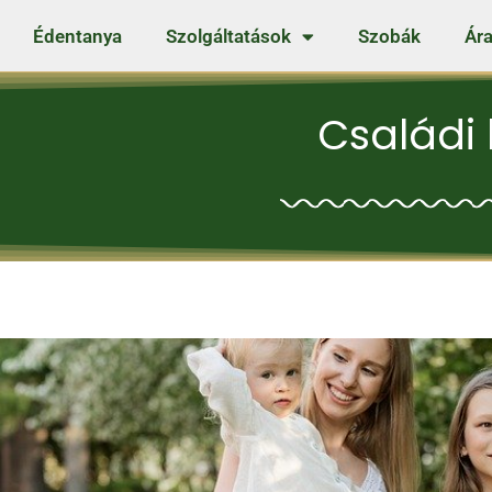
Édentanya
Szolgáltatások
Szobák
Ára
Családi