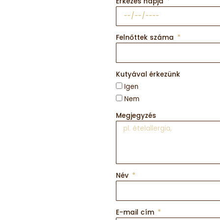
Érkezés napja
Felnőttek száma
Kutyával érkezünk
Igen
Nem
Megjegyzés
Név
E-mail cím