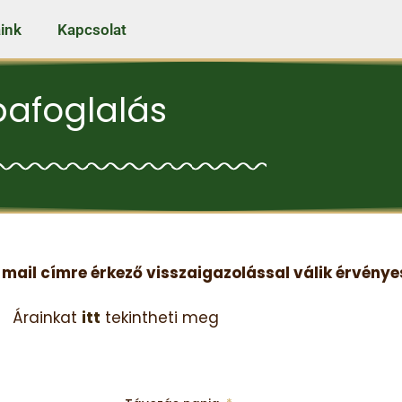
ink
Kapcsolat
bafoglalás
mail címre érkező visszaigazolással válik érvénye
Árainkat
itt
tekintheti meg