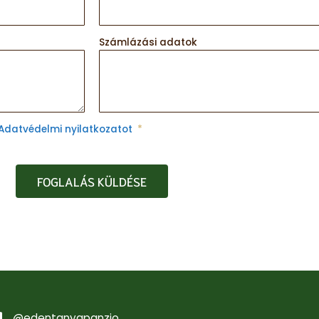
Számlázási adatok
Adatvédelmi nyilatkozatot
FOGLALÁS KÜLDÉSE
@edentanyapanzio