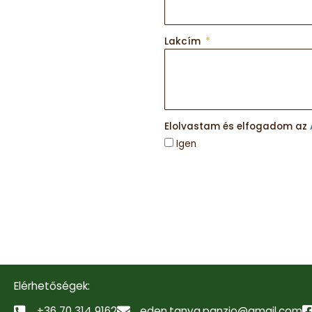
Lakcím
Elolvastam és elfogadom az
Igen
Elérhetőségek:
+36 70 314 9162
eden.tanya.panzio@gmail.com